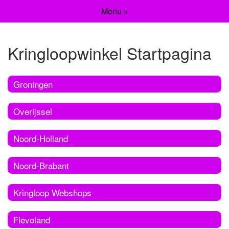
Menu +
Kringloopwinkel Startpagina
Groningen
Overijssel
Noord-Holland
Noord-Brabant
Kringloop Webshops
Flevoland